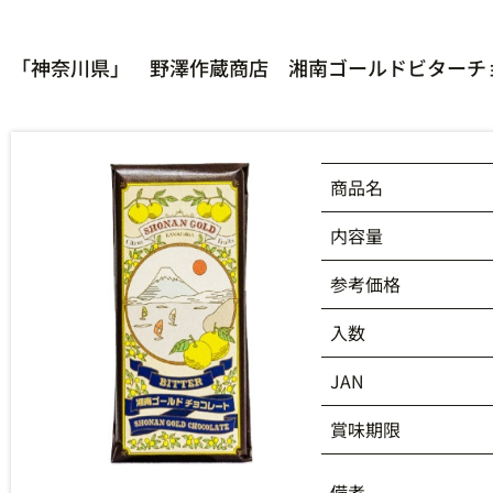
「神奈川県」 野澤作蔵商店 湘南ゴールドビターチョ
商品名
内容量
参考価格
入数
JAN
賞味期限
備考