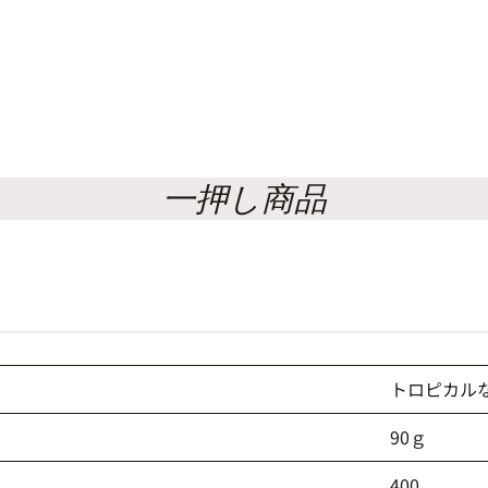
一押し商品
トロピカル
90ｇ
400