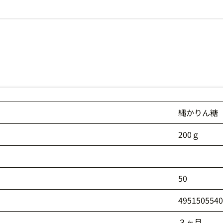
縄かりん糖
200ｇ
50
495150554
３ヶ月