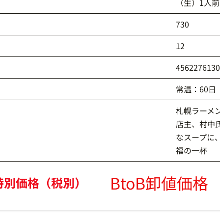
（生）1人前
730
12
456227613
常温：60日
札幌ラーメ
店主、村中
なスープに
福の一杯
BtoB卸値価格
特別価格（税別）