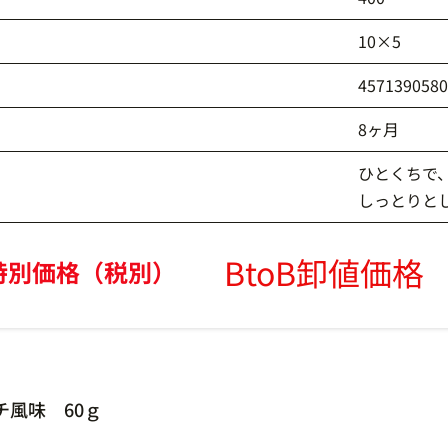
10×5
457139058
8ヶ月
ひとくちで
しっとりと
BtoB卸値価格
特別価格（税別）
風味 60ｇ