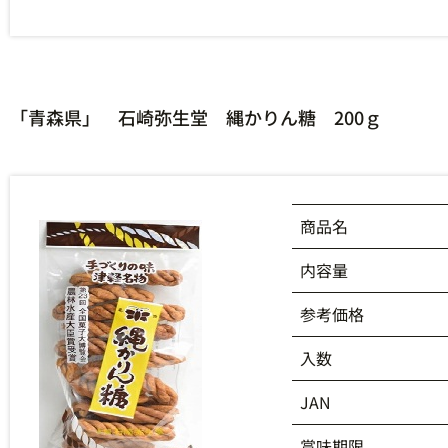
「青森県」 石崎弥生堂 縄かりん糖 200ｇ
商品名
内容量
参考価格
入数
JAN
賞味期限