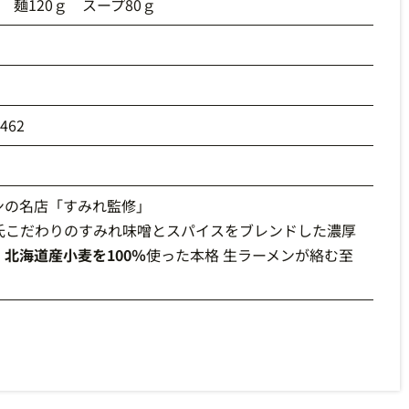
 麺120ｇ スープ80ｇ
0462
ンの名店「すみれ監修」
氏こだわりのすみれ味噌とスパイスをブレンドした濃厚
、
北海道産小麦を100％
使った本格 生ラーメンが絡む至