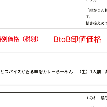
「縄かりん
す。
甘さ控えめ
BtoB卸値価格
特別価格（税別）
とスパイスが香る味噌カレーらーめん （生）1人前 麺1
すみれ 濃