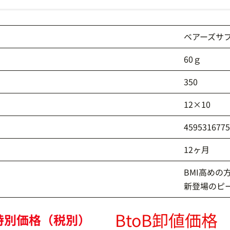
ベアーズサ
60ｇ
350
12×10
459531677
12ヶ月
BMI高め
新登場のピ
BtoB卸値価格
特別価格（税別）