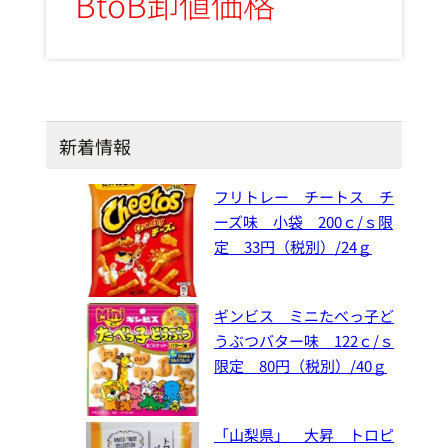
BtoB卸値価格
新着情報
フリトレー チートス チ
ーズ味 小袋 200ｃ/ｓ限
定 33円（税別）/24ｇ
ギンビス ミニたべっ子ど
うぶつバター味 122ｃ/ｓ
限定 80円（税別）/40ｇ
「山梨県」 大昇 トロピ