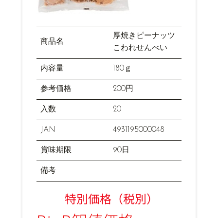
厚焼きピーナッツ
商品名
こわれせんべい
内容量
180ｇ
参考価格
200円
入数
20
JAN
4931195000048
賞味期限
90日
備考
特別価格（税別）