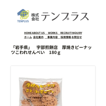
HOME
ABOUT US
WORKS
RECRUIT
INQUIRY
ホーム
会社案内
事業内容
採用情報
お問合せ
「岩手県」 宇部煎餅店 厚焼きピーナッ
ツこわれせんべい 180ｇ